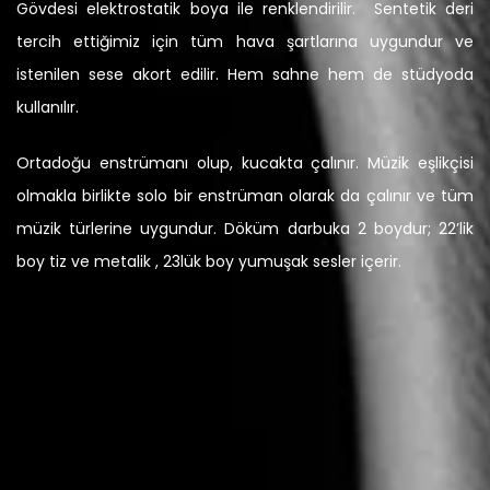
Gövdesi elektrostatik boya ile renklendirilir. Sentetik deri
tercih ettiğimiz için tüm hava şartlarına uygundur ve
istenilen sese akort edilir. Hem sahne hem de stüdyoda
kullanılır.
Ortadoğu enstrümanı olup, kucakta çalınır. Müzik eşlikçisi
olmakla birlikte solo bir enstrüman olarak da çalınır ve tüm
müzik türlerine uygundur. Döküm darbuka 2 boydur; 22’lik
boy tiz ve metalik , 23lük boy yumuşak sesler içerir.