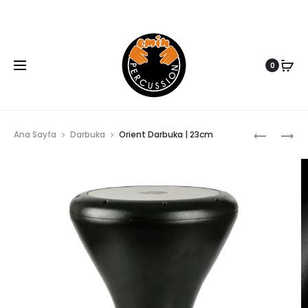
www.eminpercussion.com
0
ORIENT
KLASIK
Ana Sayfa
Darbuka
Orient Darbuka | 23cm
DARBUKA
DARBUKA
Prod
|
|
22CM
SOLO
navi