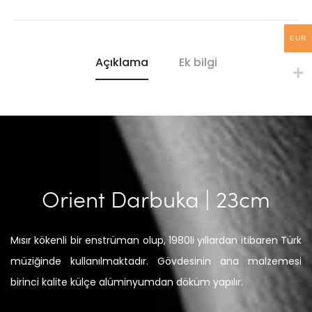
EUR
Açıklama
Ek bilgi
Orient Darbuka | 23cm
Mısır kökenli bir enstrüman olup, 1980li yıllardan itibaren Türk
müziğinde kullanılmaktadır. Gövdesinin ana malzemesi
birinci kalite külçe alüminyumdan döküm yapılır.