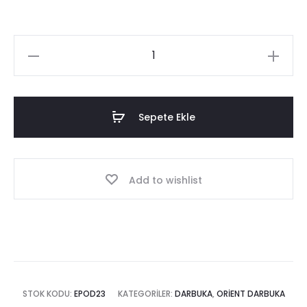
Orient
Darbuka
|
23cm
Sepete Ekle
adet
Add to wishlist
STOK KODU:
EPOD23
KATEGORILER:
DARBUKA
,
ORIENT DARBUKA