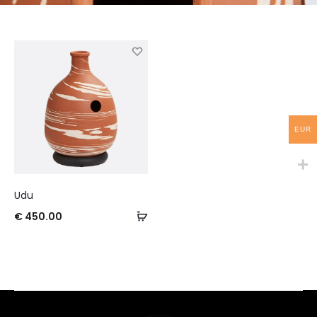
EUR
Udu
€
450.00