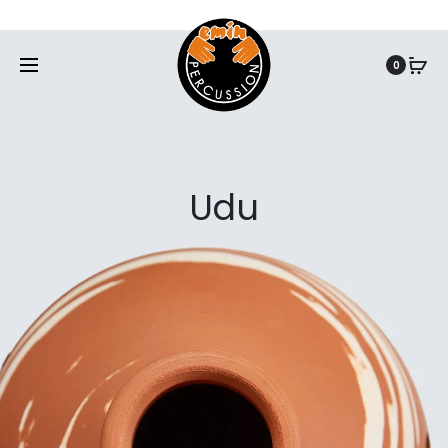
www.eminpercussion.com
0
Udu