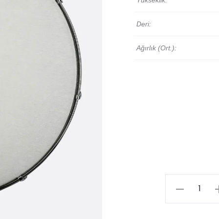
Yükseklik:
Deri:
Ağırlık (Ort.):
Bendir
|
40cm