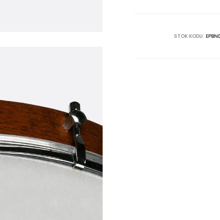
|
Dıştan
Akortlu
STOK KODU:
EPBN
adet