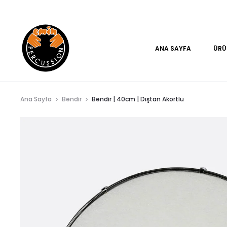
www.eminpercussion.com
ANA SAYFA
ÜRÜ
Ana Sayfa
Bendir
Bendir | 40cm | Dıştan Akortlu