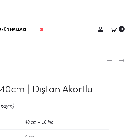
Account
ÜRÜN HAKLARI
0
TALKING
BENDIR
DRUM
|
Produc
|
45CM
KONUŞAN
|
naviga
 40cm | Dıştan Akortlu
DAVUL
DIŞTAN
AKORTLU
 Kayın)
40 cm – 16 inç