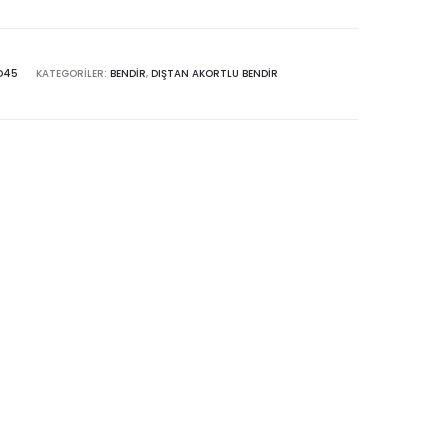
D45
KATEGORILER:
BENDIR
,
DIŞTAN AKORTLU BENDIR