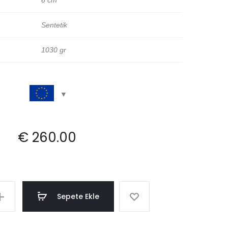
6 cm
Sentetik
1030 gr
€
260.00
Sepete Ekle