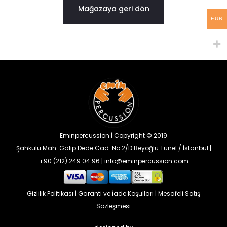
Mağazaya geri dön
e
EUR
t
Eminpercussion | Copyright © 2019
Şahkulu Mah. Galip Dede Cad. No:2/D Beyoğlu Tünel / İstanbul |
+90 (212) 249 04 96 | info@eminpercussion.com
Gizlilik Politikası
|
Garanti ve İade Koşulları
|
Mesafeli Satış
Sözleşmesi