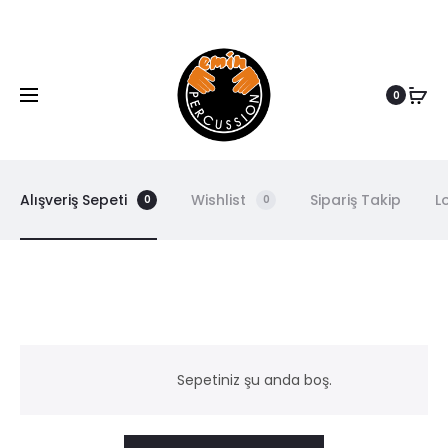
www.eminpercussion.com
0
Alışveriş Sepeti
Wishlist
Sipariş Takip
L
0
0
S
e
Sepetiniz şu anda boş.
p