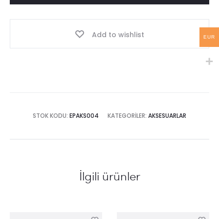
Add to wishlist
EUR
STOK KODU:
EPAKS004
KATEGORILER:
AKSESUARLAR
İlgili ürünler