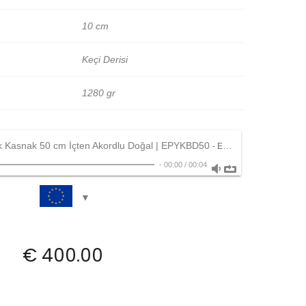
10 cm
Keçi Derisi
1280 gr
k Kasnak 50 cm İçten Akordlu Doğal | EPYKBD50
- Emin Percussion
-
00:00
/
00:04
€
400.00