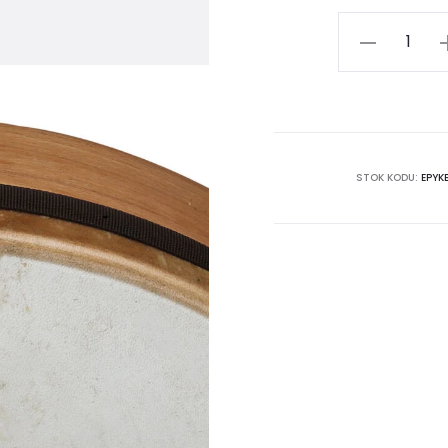
Bendir
(Yüksek
Kasnak)
|
50cm
|
STOK KODU:
EPYK
İçten
Akortlu
|
Doğal
Derili
adet